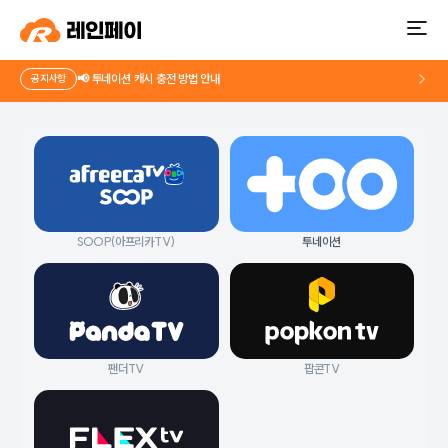
📢 투네이션 캐시 충전 방법 안내
공지사항
SOOP(아프리카TV)
투네이션
팬더TV
팝콘TV