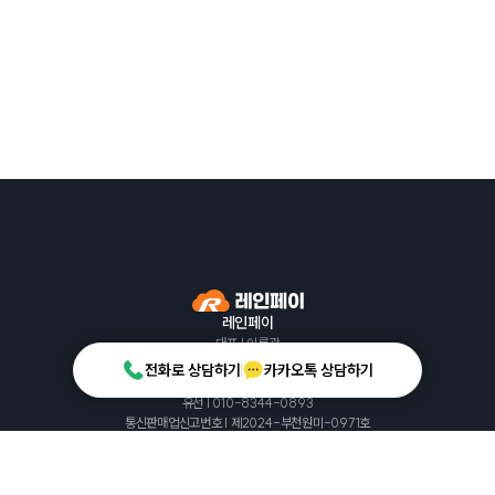
레인페이
대표 | 이룡광
사업자등록번호 | 493-86-02640
전화로 상담하기
카카오톡 상담하기
서울특별시 성동구 아차산로 113, 9층
유선 | 010-8344-0893
통신판매업신고번호 | 제2024-부천원미-0971호
© 레인페이 2026
공지사항
자주 묻는 질문