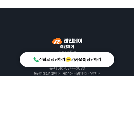
레인페이
대표 | 이룡광
사업자등록번호 | 493-86-02640
전화로 상담하기
카카오톡 상담하기
서울특별시 성동구 아차산로 113, 9층
유선 | 010-8344-0893
통신판매업신고번호 | 제2024-부천원미-0971호
© 레인페이 2026
공지사항
자주 묻는 질문
@레인페이