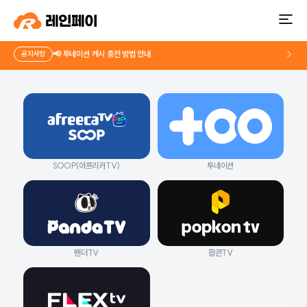
📢 투네이션 캐시 충전 방법 안내
공지사항
SOOP(아프리카TV)
투네이션
팬더TV
팝콘TV